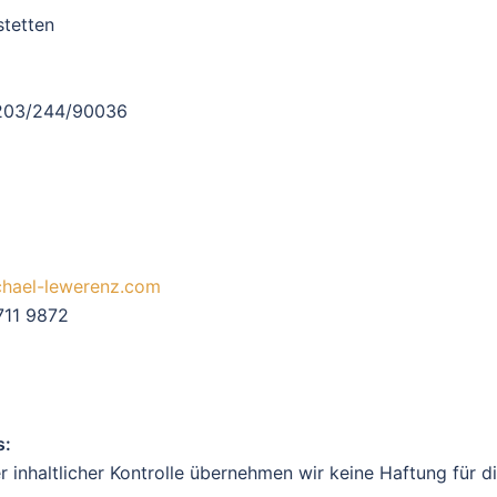
tetten
203/244/90036
hael-lewerenz.com
711 9872
s:
er inhaltlicher Kontrolle übernehmen wir keine Haftung für di