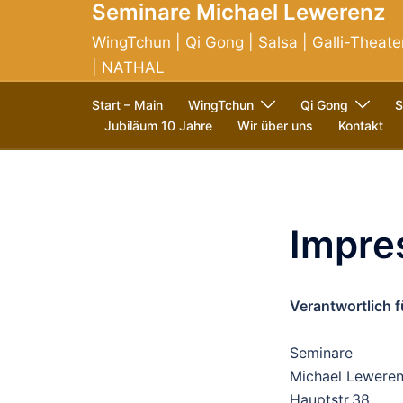
Seminare Michael Lewerenz
WingTchun | Qi Gong | Salsa | Galli-Theate
| NATHAL
Start – Main
WingTchun
Qi Gong
S
Jubiläum 10 Jahre
Wir über uns
Kontakt
Impr
Verantwortlich f
Seminare
Michael Lewere
Hauptstr.38