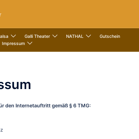
r
alsa
Galli Theater
NATHAL
Gutschein
Impressum
essum
ür den Internetauftritt gemäß § 6 TMG:
nz