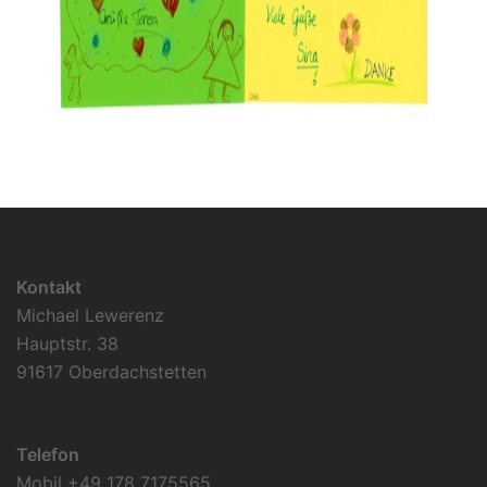
Kontakt
Michael Lewerenz
Hauptstr. 38
91617 Oberdachstetten
Telefon
Mobil +49 178 7175565